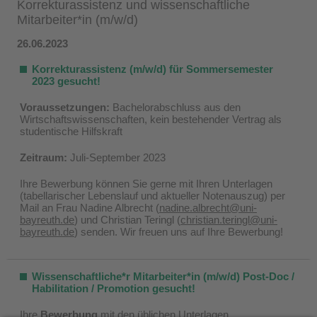
Korrekturassistenz und wissenschaftliche
Mitarbeiter*in (m/w/d)
26.06.2023
Korrekturassistenz (m/w/d) für Sommersemester
2023 gesucht!
Voraussetzungen:
Bachelorabschluss aus den
Wirtschaftswissenschaften, kein bestehender Vertrag als
studentische Hilfskraft
Zeitraum:
Juli-September 2023
Ihre Bewerbung können Sie gerne mit Ihren Unterlagen
(tabellarischer Lebenslauf und aktueller Notenauszug) per
Mail an Frau Nadine Albrecht (
nadine.albrecht@uni-
bayreuth.de
) und Christian Teringl (
christian.teringl@uni-
bayreuth.de
) senden. Wir freuen uns auf Ihre Bewerbung!
Wissenschaftliche*r Mitarbeiter*in (m/w/d) Post-Doc /
Habilitation / Promotion gesucht!
Ihre
Bewerbung
mit den üblichen Unterlagen