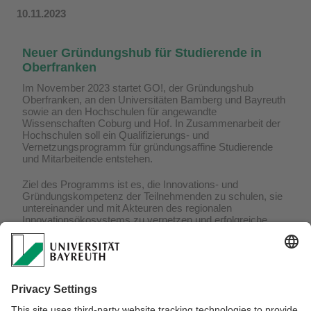
10.11.2023
Neuer Gründungshub für Studierende in
Oberfranken
Im November 2023 startet GO!, der Gründungshub
Oberfranken, an den Universitäten Bamberg und Bayreuth
sowie an den Hochschulen für angewandte
Wissenschaften Coburg und Hof. In Zusammenarbeit der
Hochschulen soll ein Qualifizierungs- und
Vernetzungsprogramm für gründungsaffine Studierende
und Mitarbeitende entstehen.
Ziel des Programms ist es, die Innovations- und
Gründungskompetenz der Teilnehmenden zu schulen, sie
untereinander und mit Akteuren des regionalen
Innovationsökosystems zu vernetzen und erfolgreiche
Gründungen in ganz Oberfranken anzustoßen. Der
Gründungshub wird im Rahmen der Offensive „Hightech
Transfer Bayern“ vom Bayerischen Staatsministerium für
Wissenschaft und Kunst (StMWK) mit rund 500.000 Euro
und zwei Planstellen gefördert.
Das Institut für Entrepreneurship & Innovation der Uni