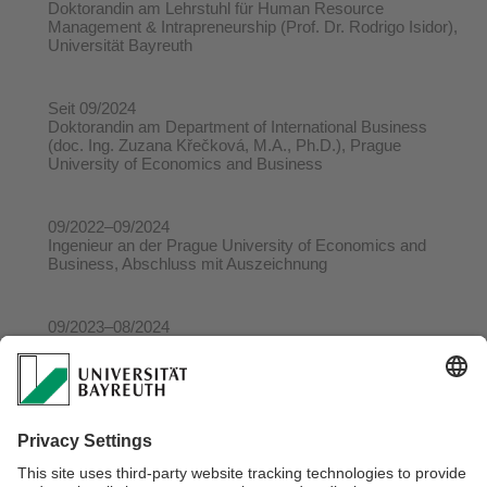
Doktorandin am Lehrstuhl für Human Resource
Management & Intrapreneurship (Prof. Dr. Rodrigo Isidor),
Universität Bayreuth
Seit 09/2024
Doktorandin am Department of International Business
(doc. Ing. Zuzana Křečková, M.A., Ph.D.), Prague
University of Economics and Business
09/2022–09/2024
Ingenieur an der Prague University of Economics and
Business, Abschluss mit Auszeichnung
09/2023–08/2024
Master of Arts an der Hochschule Mainz, University of
Applied Science
09/2020–08/2022
Bachelor an der University College Prague
, Abschluss mit
Auszeichnung, Auslandsaufenthalt an der University
College Birmingham (09/2021 – 01/2022)